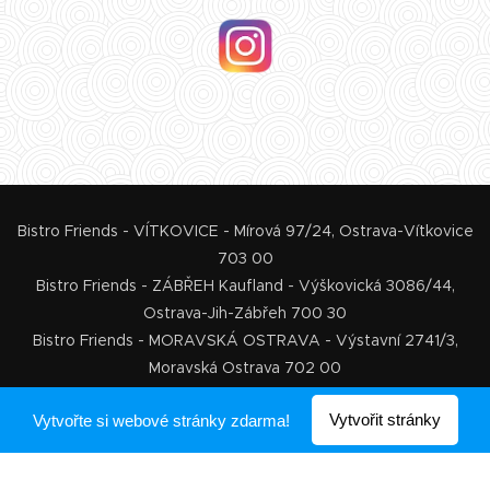
Bistro Friends - VÍTKOVICE - Mírová 97/24, Ostrava-Vítkovice
703 00
Bistro Friends - ZÁBŘEH Kaufland - Výškovická 3086/44,
Ostrava-Jih-Zábřeh 700 30
Bistro Friends - MORAVSKÁ OSTRAVA - Výstavní 2741/3,
Moravská Ostrava 702 00
Vytvořeno službou
Webnode
Vytvořit stránky
Vytvořte si webové stránky zdarma!